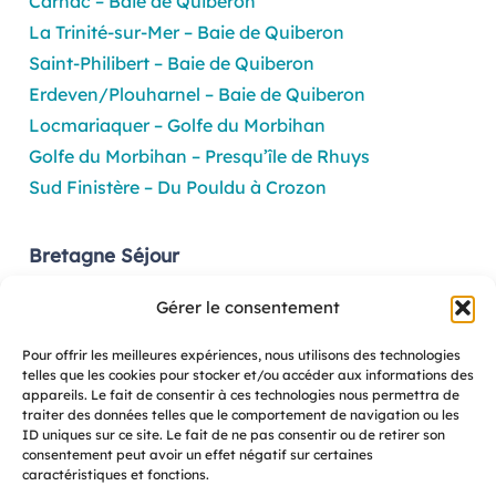
Carnac – Baie de Quiberon
La Trinité-sur-Mer – Baie de Quiberon
Saint-Philibert – Baie de Quiberon
Erdeven/Plouharnel – Baie de Quiberon
Locmariaquer – Golfe du Morbihan
Golfe du Morbihan – Presqu’île de Rhuys
Sud Finistère – Du Pouldu à Crozon
Bretagne Séjour
1 Rue Gambetta – 35000 Rennes
Gérer le consentement
02 99 38 52 53
–
contact@bretagne-sejour.com
Pour offrir les meilleures expériences, nous utilisons des technologies
Découvrez nos locations
telles que les cookies pour stocker et/ou accéder aux informations des
appareils. Le fait de consentir à ces technologies nous permettra de
Vacances Villas
traiter des données telles que le comportement de navigation ou les
ID uniques sur ce site. Le fait de ne pas consentir ou de retirer son
Locations Morbihan
consentement peut avoir un effet négatif sur certaines
caractéristiques et fonctions.
Locations Finistère