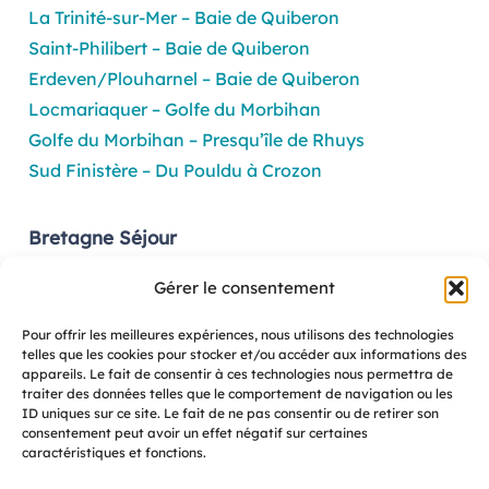
La Trinité-sur-Mer – Baie de Quiberon
Saint-Philibert – Baie de Quiberon
Erdeven/Plouharnel – Baie de Quiberon
Locmariaquer – Golfe du Morbihan
Golfe du Morbihan – Presqu’île de Rhuys
Sud Finistère – Du Pouldu à Crozon
Bretagne Séjour
1 Rue Gambetta – 35000 Rennes
Gérer le consentement
02 99 38 52 53
–
contact@bretagne-sejour.com
Pour offrir les meilleures expériences, nous utilisons des technologies
Découvrez nos locations
telles que les cookies pour stocker et/ou accéder aux informations des
appareils. Le fait de consentir à ces technologies nous permettra de
Vacances Villas
traiter des données telles que le comportement de navigation ou les
ID uniques sur ce site. Le fait de ne pas consentir ou de retirer son
Locations Morbihan
consentement peut avoir un effet négatif sur certaines
caractéristiques et fonctions.
Locations Finistère
Locations Côtes-d’Armor